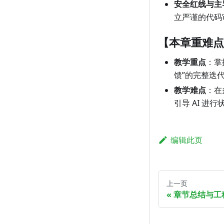
安全红线与主
立严谨的代码
【本章重难点
教学重点
：掌
馈”的完整迭
教学难点
：在
引导 AI 
编辑此页
上一页
章节总结与工