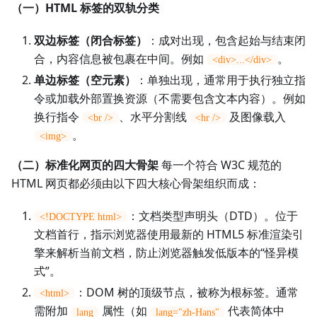
（一）HTML 标签的双轨分类
双边标签（闭合标签）
：成对出现，包含起始与结束闭
合，内容信息被包裹在中间。例如
。
<div>...</div>
单边标签（空元素）
：单独出现，通常用于执行独立指
令或加载外部置换资源（不需要包含文本内容）。例如
换行指令
、水平分割线
及图像载入
<br />
<hr />
。
<img>
（二）标准化网页的四大骨架
每一个符合 W3C 规范的
HTML 网页都必须由以下四大核心骨架组织而成：
：文档类型声明头（DTD）。位于
<!DOCTYPE html>
文档首行，指示浏览器使用最新的 HTML5 标准渲染引
擎来解析当前文档，防止浏览器触发低版本的“怪异模
式”。
：DOM 树的顶级节点，被称为根标签。通常
<html>
需附加
属性（如
代表简体中
lang
lang="zh-Hans"