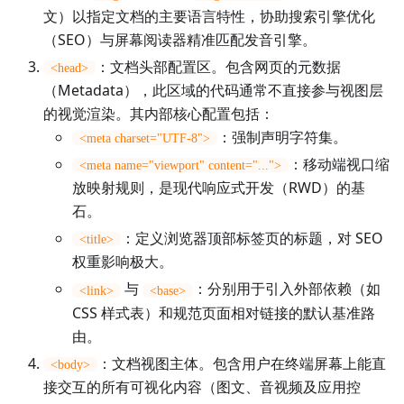
文）以指定文档的主要语言特性，协助搜索引擎优化
（SEO）与屏幕阅读器精准匹配发音引擎。
：文档头部配置区。包含网页的元数据
<head>
（Metadata），此区域的代码通常不直接参与视图层
的视觉渲染。其内部核心配置包括：
：强制声明字符集。
<meta charset="UTF-8">
：移动端视口缩
<meta name="viewport" content="...">
放映射规则，是现代响应式开发（RWD）的基
石。
：定义浏览器顶部标签页的标题，对 SEO
<title>
权重影响极大。
与
：分别用于引入外部依赖（如
<link>
<base>
CSS 样式表）和规范页面相对链接的默认基准路
由。
：文档视图主体。包含用户在终端屏幕上能直
<body>
接交互的所有可视化内容（图文、音视频及应用控