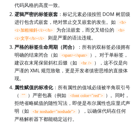
代码风格的高度一致。
逻辑严密的标签嵌套
：标记元素必须按照 DOM 树层级
进行包含式嵌套，绝对禁止交叉嵌套的发生。如
<b>
为合法嵌套，而交叉错位的
<i>加粗倾斜</i></b>
<b>
则是严重的语法违规。
<i>文字</b></i>
严格的标签生命周期（闭合）
：所有的双标签必须拥有
明确的结束闭合（如
）。对于单标签，
<span></span>
建议在末尾保留斜杠后缀（如
），这不仅是向
<br />
严谨的 XML 规范致敬，更是开发者缜密思维的直接体
现。
属性赋值的标准化
：所有属性的值域必须被半角双引号
（
）严密包裹（例如
）。同时，
""
<font color="red">
拒绝省略赋值的随性写法，即使是布尔属性也应显式声
明（如
），以确保代码在任何
<hr noshade="noshade">
严格解析器下都能稳定运行。