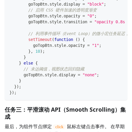
        goTopBtn
.
style
.
display
=
"block"
;
// 启用 CSS 硬件加速的透明度渐变
        goTopBtn
.
style
.
opacity
=
"0"
;
        goTopBtn
.
style
.
transition
=
"opacity 0.8s ea
// 利用事件循环（Event Loop）的微小宏任务延迟，确
setTimeout
(
function
(
)
{
          goTopBtn
.
style
.
opacity
=
"1"
;
}
,
10
)
;
}
}
else
{
// 未达阈值，视图状态回归隐藏
      goTopBtn
.
style
.
display
=
"none"
;
}
}
)
;
}
)
;
任务三：平滑滚动 API（Smooth Scrolling）集
成
最后，为组件节点绑定
鼠标左键点击事件。 在早期
click