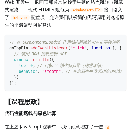
Web 开发中，返回顶部通常依赖于生硬的锚点跳转（跳跃
式渲染）。现代 HTML5 规范为
接口引入
window.scrollTo
了
配置项，允许我们以极简的代码调用浏览器原
behavior
生的平滑滚动阻尼算法。
// 在 DOMContentLoaded 作用域内继续追加点击事件侦听
goTopBtn
.
addEventListener
(
"click"
,
function
(
)
{
// 调用 BOM 滚动控制 API
window
.
scrollTo
(
{
top
:
0
,
// 目标 Y 轴坐标归零（物理顶部）
behavior
:
"smooth"
,
// 开启原生平滑缓动滚动引擎
}
)
;
}
)
;
【课程思政】
代码性能底线与绿色计算
在上述 JavaScript 逻辑中，我们刻意增加了一层
if