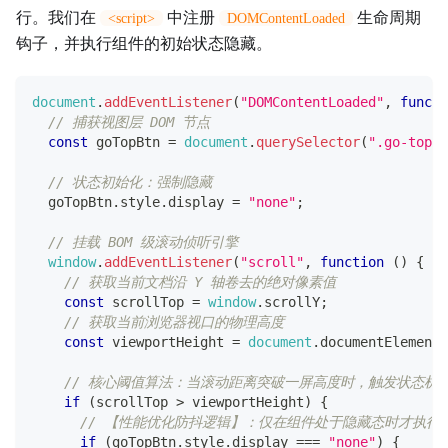
行。我们在
中注册
生命周期
<script>
DOMContentLoaded
钩子，并执行组件的初始状态隐藏。
document
.
addEventListener
(
"DOMContentLoaded"
,
functi
// 捕获视图层 DOM 节点
const
 goTopBtn 
=
document
.
querySelector
(
".go-top"
)
// 状态初始化：强制隐藏
  goTopBtn
.
style
.
display
=
"none"
;
// 挂载 BOM 级滚动侦听引擎
window
.
addEventListener
(
"scroll"
,
function
(
)
{
// 获取当前文档沿 Y 轴卷去的绝对像素值
const
 scrollTop 
=
window
.
scrollY
;
// 获取当前浏览器视口的物理高度
const
 viewportHeight 
=
document
.
documentElement
.
// 核心阈值算法：当滚动距离突破一屏高度时，触发状态机
if
(
scrollTop 
>
 viewportHeight
)
{
// 【性能优化防抖逻辑】：仅在组件处于隐藏态时才执行渲染
if
(
goTopBtn
.
style
.
display
===
"none"
)
{