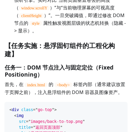
（
）”与“当前物理屏幕的可视高度
window.scrollY
（
）”。一旦突破阈值，即通过修改 DOM
clientHeight
节点的
属性触发视图层级的状态机转换（隐藏 -
style
> 显示）。
【任务实施：悬浮固钉组件的工程化构
建】
任务一：DOM 节点注入与固定定位（Fixed
Positioning）
首先，在
的
标签内部（通常建议放置
index.html
<body>
于页脚之前），注入悬浮组件的 DOM 容器及图像资产。
<
div
class
=
"
go-top
"
>
<
img
src
=
"
images/back-to-top.png
"
title
=
"
返回页面顶部
"