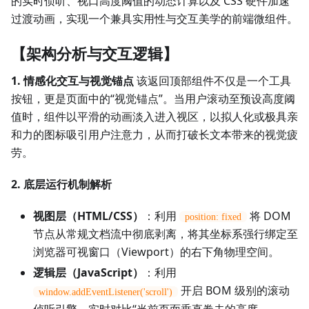
的实时侦听、视口高度阈值的动态计算以及 CSS 硬件加速
过渡动画，实现一个兼具实用性与交互美学的前端微组件。
【架构分析与交互逻辑】
1. 情感化交互与视觉锚点
该返回顶部组件不仅是一个工具
按钮，更是页面中的“视觉锚点”。当用户滚动至预设高度阈
值时，组件以平滑的动画淡入进入视区，以拟人化或极具亲
和力的图标吸引用户注意力，从而打破长文本带来的视觉疲
劳。
2. 底层运行机制解析
视图层（HTML/CSS）
：利用
将 DOM
position: fixed
节点从常规文档流中彻底剥离，将其坐标系强行绑定至
浏览器可视窗口（Viewport）的右下角物理空间。
逻辑层（JavaScript）
：利用
开启 BOM 级别的滚动
window.addEventListener('scroll')
侦听引擎。实时对比“当前页面垂直卷去的高度