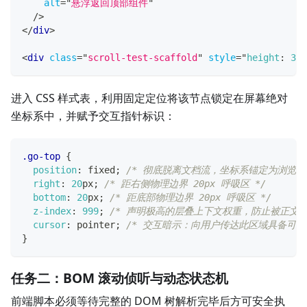
alt
=
"
悬浮返回顶部组件
"
/>
</
div
>
<
div
class
=
"
scroll-test-scaffold
"
style
=
"
height
:
300
进入 CSS 样式表，利用固定定位将该节点锁定在屏幕绝对
坐标系中，并赋予交互指针标识：
.go-top
{
position
:
 fixed
;
/* 彻底脱离文档流，坐标系锚定为浏览器视
right
:
20
px
;
/* 距右侧物理边界 20px 呼吸区 */
bottom
:
20
px
;
/* 距底部物理边界 20px 呼吸区 */
z-index
:
999
;
/* 声明极高的层叠上下文权重，防止被正文内
cursor
:
 pointer
;
/* 交互暗示：向用户传达此区域具备可点
}
任务二：BOM 滚动侦听与动态状态机
前端脚本必须等待完整的 DOM 树解析完毕后方可安全执