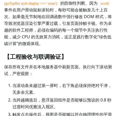
的防御性判断。因为
(goTopBtn.style.display === 'none')
scroll
事件在用户滑动鼠标滚轮时，每秒可能会被触发几十上百
次。如果毫无节制地在回调函数中强行修改 DOM 样式，将
导致浏览器渲染引擎严重过载，引发页面掉帧卡顿。作为卓
越的软件工程师，必须在编码的每一个细节中关注执行性
能，减少 CPU 的无效算力消耗，这正是践行数字化“绿色低
碳计算”的微观体现。
【工程验收与联调验证】
保存所有文件并在本地服务器中刷新页面。执行向下滚动测
试，严密观察：
当滚动条未越过第一屏时，右下角必须保持绝对干净，
无多余元素。
当跨越阈值后，悬浮返回组件是否能够以预设的 0.8 秒
过渡时间优雅淡入视区。
触发点击操作后，视图是否能够以符合物理惯性的平滑