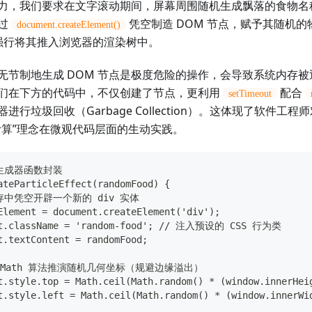
力，我们要求在文字滚动期间，屏幕周围随机生成飘落的食物名
过
凭空制造 DOM 节点，赋予其随机
document.createElement()
强行将其推入浏览器的渲染树中。
无节制地生成 DOM 节点是极度危险的操作，会导致系统内存
们在下方的代码中，不仅创建了节点，更利用
配合
setTimeout
进行垃圾回收（Garbage Collection）。这体现了软件工
计算”理念在微观代码层面的生动实践。
生成器函数封装
ateParticleEffect(randomFood) {
在内存中凭空开辟一个新的 div 实体
Element = document.createElement('div');
nt.className = 'random-food'; // 注入预设的 CSS 行为类
t.textContent = randomFood;
利用 Math 算法推演随机几何坐标（规避边缘溢出）
t.style.top = Math.ceil(Math.random() * (window.innerHei
t.style.left = Math.ceil(Math.random() * (window.innerWi