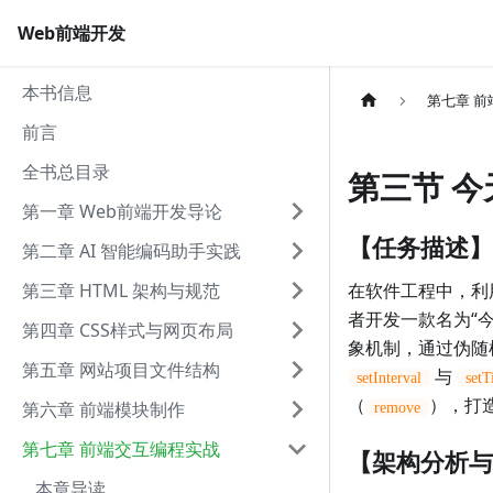
Web前端开发
本书信息
第七章 
前言
全书总目录
第三节 
第一章 Web前端开发导论
【任务描述】
第二章 AI 智能编码助手实践
第三章 HTML 架构与规范
在软件工程中，利
者开发一款名为“今天
第四章 CSS样式与网页布局
象机制，通过伪随
第五章 网站项目文件结构
与
setInterval
setT
（
），打
第六章 前端模块制作
remove
第七章 前端交互编程实战
【架构分析与核
本章导读