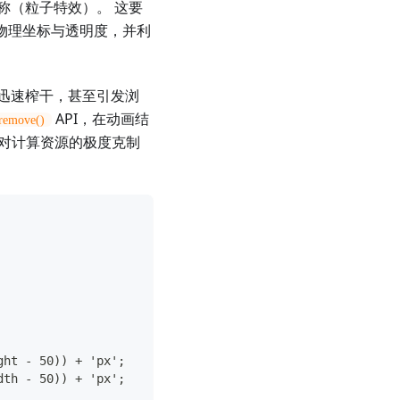
称（粒子特效）。 这要
的物理坐标与透明度，并利
被迅速榨干，甚至引发浏
API，在动画结
remove()
程师对计算资源的极度克制
ght - 50)) + 'px';
dth - 50)) + 'px';