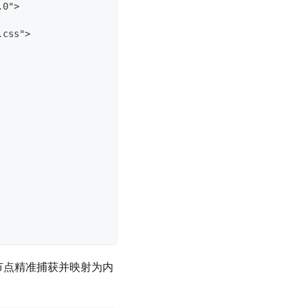
.0">
.css">
物理节点精准捕获并映射为内