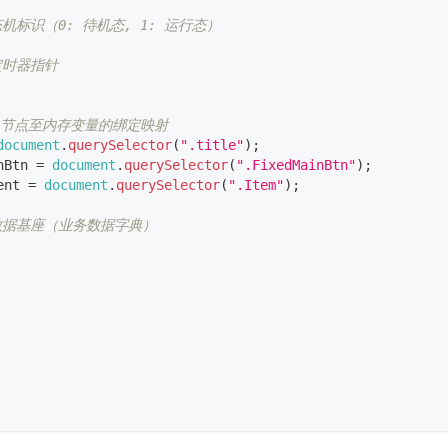
态机标识（0: 待机态, 1: 运行态）
定时器指针
OM 节点至内存变量的绑定映射
document
.
querySelector
(
".title"
)
;
nBtn
=
document
.
querySelector
(
".FixedMainBtn"
)
;
ent 
=
document
.
querySelector
(
".Item"
)
;
层数据基座（业务数据字典）