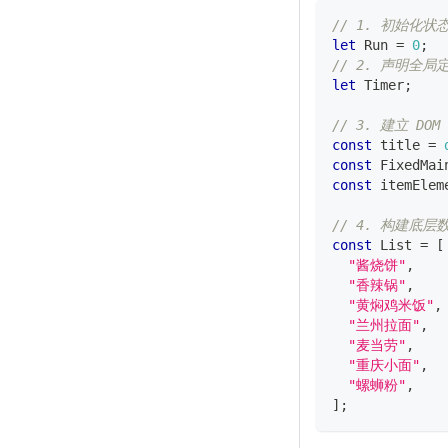
// 1. 初始化状
let
Run
=
0
;
// 2. 声明全局
let
Timer
;
// 3. 建立 D
const
 title 
=
const
FixedMai
const
 itemElem
// 4. 构建底
const
List
=
[
"酱烧饼"
,
"香辣锅"
,
"黄焖鸡米饭"
,
"兰州拉面"
,
"麦当劳"
,
"重庆小面"
,
"螺蛳粉"
,
]
;