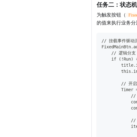
任务二：状态
为触发按钮（
Fixe
的值来执行业务分
// 挂载事件驱动
FixedMainBtn.a
    // 逻辑
    if (!Run) 
        titl
        this
        //
        Timer 
          
            co
            co
           
            it