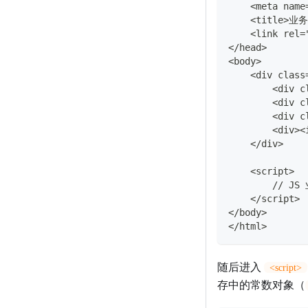
    <meta name
    <title>
    <link rel=
</head>
<body>
    <div class
        <div 
        <div c
        <div 
        <div>
    </div>
    <script>
        // 
    </script>
</body>
</html>
随后进入
<script>
存中的常数对象（