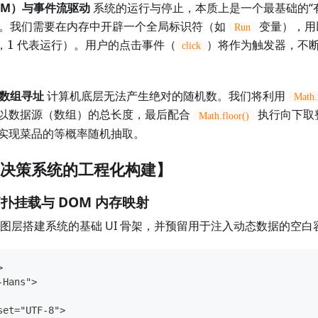
FSM）与事件流驱动
系统的运行与停止，本质上是一个最基础的“有限状
ine）”。我们需要在内存中开辟一个全局标识符（如
变量），用
Run
1
，
1
代表运行）。用户的点击事件（
）将作为触发器，不
click
与数组寻址
计算机底层无法产生绝对的随机数。我们将利用
Math.
以数据源（数组）的总长度，最后配合
执行向下取
Math.floor()
实现菜品的等概率随机抽取。
决策系统的工程化构建】
扑挂载与 DOM 内存映射
 视图层搭建系统的基础 UI 骨架，并预留用于注入动态数据的空白
>
-Hans">
set="UTF-8">