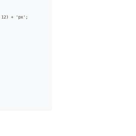
 12) + 'px';