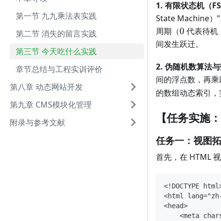
1. 有限状态机（
第一节 九九乘法表实践
State Mach
0
周期（
0
代表待机
第二节 消失的留言实践
间发生跃迁。
第三节 今天吃什么实践
2. 伪随机数算法
章节总结与工程实训评价
间的浮点数，再乘
第八章 动态网站开发
的数组动态索引，
第九章 CMS模块化管理
【任务实施：
附录与参考文献
任务一：视图拓
首先，在 HTML
<!DOCTYPE html
<html lang="zh
<head>
    <meta char