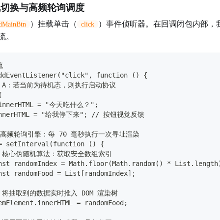
机切换与高频轮询调度
）挂载单击（
）事件侦听器。在回调闭包内部，
dMainBtn
click
流。
流
ddEventListener("click", function () {
分支 A：若当前为待机态，则执行启动协议
{
e.innerHTML = "今天吃什么？";
.innerHTML = "给我停下来"; // 按钮视觉反馈
 开启高频轮询引擎：每 70 毫秒执行一次寻址渲染
= setInterval(function () {
  // 核心伪随机算法：获取安全数组索引
nst randomIndex = Math.floor(Math.random() * List.length
nst randomFood = List[randomIndex];
 // 将抽取到的数据实时推入 DOM 渲染树
emElement.innerHTML = randomFood;