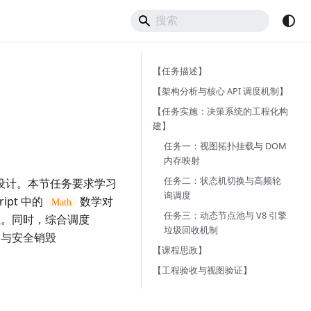
【任务描述】
【架构分析与核心 API 调度机制】
【任务实施：决策系统的工程化构
建】
任务一：视图拓扑挂载与 DOM
内存映射
任务二：状态机切换与高频轮
设计。本节任务要求学习
询调度
ipt 中的
数学对
Math
任务三：动态节点池与 V8 引擎
址。同时，综合调度
垃圾回收机制
）与安全销毁
【课程思政】
【工程验收与视图验证】