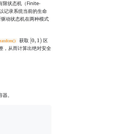
态机（Finite-
以记录系统当前的生命
断驱动状态机在两种模式
[0,
获取
[
0
,
1
)
区
random()
1)
整，从而计算出绝对安全
容器。