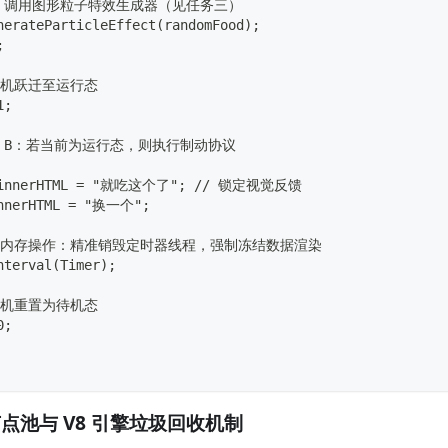
  // 调用图形粒子特效生成器（见任务三）
nerateParticleEffect(randomFood);
;
 状态机跃迁至运行态
1;
分支 B：若当前为运行态，则执行制动协议
e.innerHTML = "就吃这个了"; // 锁定视觉反馈
innerHTML = "换一个";
/ 核心内存操作：精准销毁定时器线程，强制冻结数据渲染
nterval(Timer);
 状态机重置为待机态
0;
点池与 V8 引擎垃圾回收机制