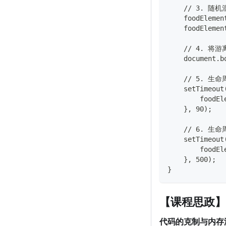
    // 3. 
    foodElemen
    foodElemen
    // 4. 
    document.b
    // 5. 
    setTimeout
        foodEl
    }, 90);
    // 6.
    setTimeout
        foodEl
    }, 500);
}
【课程思政】
代码的克制与内存