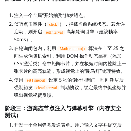
注入一个全局“开始抽奖”触发锚点。
侦听点击事件（
），拦截当前系统状态。若允许
click
启动，则开启
高频轮询引擎（建议帧率
setInterval
50ms）。
在轮询闭包内，利用
算法在 1 至 25 之
Math.random()
间生成伪随机索引，利用 DOM 操作动态高亮（添加
CSS 激活类）命中矩阵卡片，并在极短时间内擦除上一
张卡片的高亮轨迹，形成视觉上的“跑马灯”物理特效。
使用
设定 5 秒的倒计时阀门，时间耗尽后
setTimeout
强制触发
制动协议，锁定最终中奖坐标并
clearInterval
弹出视觉祝贺反馈。
阶段三：游离态节点注入与弹幕引擎（内存安全
测试）
开发一个全局弹幕发送表单。用户输入文字并提交后，