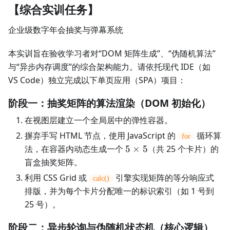
【综合实训任务】
企业级数字年会抽奖与弹幕系统
本实训旨在验收学习者对“DOM 矩阵生成”、“伪随机算法”
与“异步内存调度”的综合架构能力。请依托现代 IDE（如
VS Code）独立完成以下单页应用（SPA）项目：
阶段一：抽奖矩阵的算法渲染（DOM 初始化）
在视图层建立一个全局居中的弹性容器。
摒弃手写 HTML 节点，使用 JavaScript 的
循环算
for
5
法，在容器内动态生成一个
5
×
5
（共 25 个卡片）的
\times
盲盒抽奖矩阵。
5
利用 CSS Grid 或
引擎实现矩阵的等分响应式
calc()
排版，并为每个卡片分配唯一的标识索引（如 1 号到
25 号）。
阶段二：异步轮询与伪随机状态机（核心逻辑）