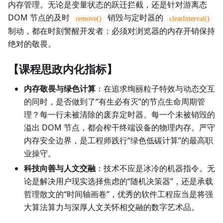
内存管理。无论是变量状态的跃迁拦截，还是针对游离态
DOM 节点的及时
销毁与定时器的
remove()
clearInterval()
制动，都在时刻警醒开发者：必须对浏览器的内存开销保持
绝对的敬畏。
【课程思政内化指标】
内存敬畏与绿色计算
：在追求绚丽粒子特效与动态交互
的同时，是否做到了“有生必有灭”的节点生命周期管
理？每一行未被清除的废弃定时器、每一个未被销毁的
溢出 DOM 节点，都会榨干终端设备的物理内存。严守
内存安全边界，是工程师践行“绿色低碳计算”的最高职
业操守。
科技向善与人文交融
：技术不应是冰冷的机器指令。无
论是解决用户现实选择焦虑的“随机决策器”，还是承载
哲理散文的“时间轴画卷”，优秀的软件工程应当是将强
大算法算力与深厚人文关怀相交融的数字艺术品。