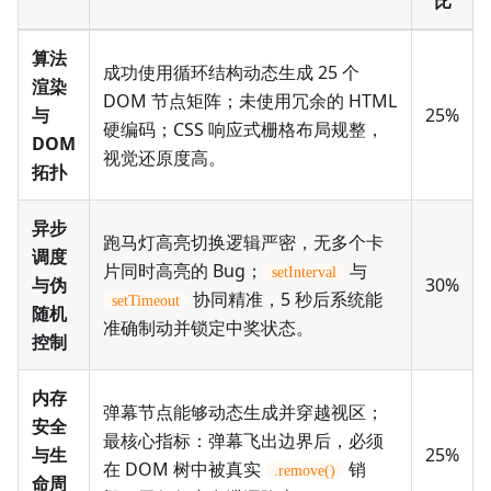
比
算法
成功使用循环结构动态生成 25 个
渲染
DOM 节点矩阵；未使用冗余的 HTML
与
25%
硬编码；CSS 响应式栅格布局规整，
DOM
视觉还原度高。
拓扑
异步
跑马灯高亮切换逻辑严密，无多个卡
调度
片同时高亮的 Bug；
与
setInterval
与伪
30%
协同精准，5 秒后系统能
setTimeout
随机
准确制动并锁定中奖状态。
控制
内存
弹幕节点能够动态生成并穿越视区；
安全
最核心指标：弹幕飞出边界后，必须
与生
25%
在 DOM 树中被真实
销
.remove()
命周