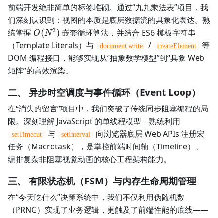
前端开发绝非简单的标签堆砌。通过“九九乘法表”项目，我
们深刻认识到：视图的本质是底层数据流的具象化表达。熟
2
O(N^2)
练掌握
(
)
嵌套循环算法，并结合 ES6 模板字符串
O
N
（Template Literals）与
/
等
document.write
createElement
DOM 编程接口，能够实现从“抽象数学模型”到“具象 Web
矩阵”的高效渲染。
二、 异步时空调度与事件循环（Event Loop）
在“消失的留言”项目中，我们突破了传统同步阻塞编程的局
限。深刻理解 JavaScript 的单线程模型，熟练利用
与
向浏览器底层 Web APIs 注册宏
setTimeout
setInterval
任务（Macrotask），是掌控前端时间轴（Timeline）、
编排复杂非阻塞视觉动画的核心工程架构能力。
三、 有限状态机（FSM）与内存生命周期管理
在“今天吃什么”决策系统中，我们不仅利用伪随机数
（PRNG）实现了业务逻辑，更触及了前端性能的底线——