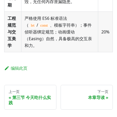
毁，无任何内存泄漏隐患。
期
工程
严格使用 ES6 标准语法
规范
（
/
、模板字符串）；事件
let
const
与交
20%
侦听器绑定规范；动画缓动
互美
（Easing）自然，具备极高的交互亲
学
和力。
编辑此页
上一页
下一页
第三节 今天吃什么实
本章导读
践