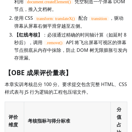
利用
凭空制造一个弹幕 DOM
document.createElement()
节点，推入文档树。
使用 CSS
配合
，驱动
transform: translateX()
transition
弹幕从屏幕右侧平滑穿越至左侧。
【红线考核】
：必须通过精确的时间轴计算（如延时 8
秒后），调用
API 将飞出屏幕可视区的弹幕
.remove()
节点彻底从内存中抹除，防止 DOM 树无限膨胀引发内
存泄漏。
【OBE 成果评价量表】
本章实训考核总分 100 分。要求提交包含完整 HTML、CSS
样式表与 JS 行为逻辑的工程包压缩文件。
分
评价
值
考核指标与得分标准
维度
占