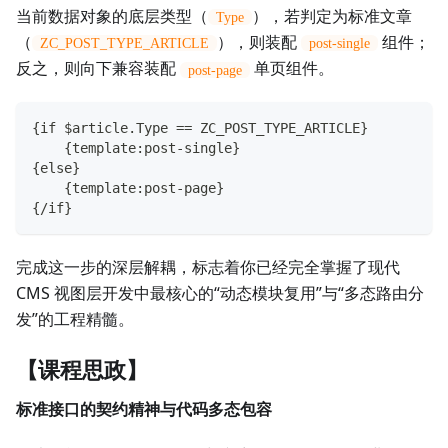
当前数据对象的底层类型（
），若判定为标准文章
Type
（
），则装配
组件；
ZC_POST_TYPE_ARTICLE
post-single
反之，则向下兼容装配
单页组件。
post-page
{if $article.Type == ZC_POST_TYPE_ARTICLE}
    {template:post-single}
{else}
    {template:post-page}
{/if}
完成这一步的深层解耦，标志着你已经完全掌握了现代
CMS 视图层开发中最核心的“动态模块复用”与“多态路由分
发”的工程精髓。
【课程思政】
标准接口的契约精神与代码多态包容