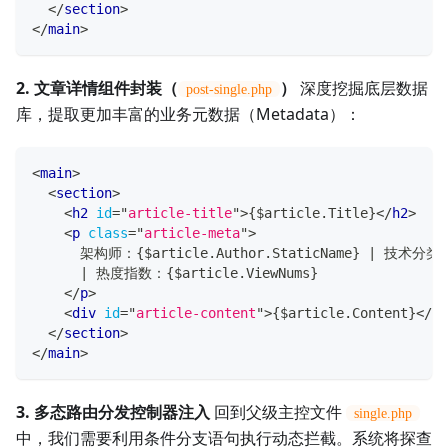
</
section
>
</
main
>
2. 文章详情组件封装（
）
深度挖掘底层数据
post-single.php
库，提取更加丰富的业务元数据（Metadata）：
<
main
>
<
section
>
<
h2
id
=
"
article-title
"
>
{$article.Title}
</
h2
>
<
p
class
=
"
article-meta
"
>
      架构师：{$article.Author.StaticName} | 技术分类：{
      | 热度指数：{$article.ViewNums}
</
p
>
<
div
id
=
"
article-content
"
>
{$article.Content}
</
di
</
section
>
</
main
>
3. 多态路由分发控制器注入
回到父级主控文件
single.php
中，我们需要利用条件分支语句执行动态拦截。系统将探查