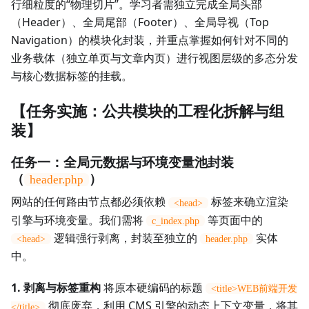
行细粒度的“物理切片”。学习者需独立完成全局头部
（Header）、全局尾部（Footer）、全局导视（Top
Navigation）的模块化封装，并重点掌握如何针对不同的
业务载体（独立单页与文章内页）进行视图层级的多态分发
与核心数据标签的挂载。
【任务实施：公共模块的工程化拆解与组
装】
任务一：全局元数据与环境变量池封装
（
）
header.php
网站的任何路由节点都必须依赖
标签来确立渲染
<head>
引擎与环境变量。我们需将
等页面中的
c_index.php
逻辑强行剥离，封装至独立的
实体
<head>
header.php
中。
1. 剥离与标签重构
将原本硬编码的标题
<title>WEB前端开发
彻底废弃，利用 CMS 引擎的动态上下文变量，将其
</title>