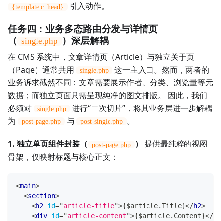
引入动作。
{template:c_head}
任务四：业务多态路由分发与详情页
（
）深层解耦
single.php
在 CMS 系统中，文章详情页（Article）与独立关于页
（Page）通常共用
这一主入口。然而，两者的
single.php
业务诉求截然不同：文章需要展示作者、分类、浏览量等元
数据；而独立页面只需呈现纯净的图文排版。 因此，我们
必须对
进行“二次切片”，将其业务层进一步解耦
single.php
为
与
。
post-page.php
post-single.php
1. 独立单页组件封装（
）
提供最纯粹的视图
post-page.php
骨架，仅映射标题与核心正文：
<
main
>
<
section
>
<
h2
id
=
"
article-title
"
>
{$article.Title}
</
h2
>
<
div
id
=
"
article-content
"
>
{$article.Content}
</
di