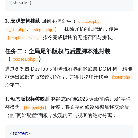
{$header}
3. 宏观架构挂载
回到主控文件（
、
c_index.php
、
），抹除冗长的旧代码，使用
c_list.php
single.php
指令完成模块的无缝召回与拼装。
{template:header}
任务二：全局尾部版权与后置脚本池封装
（
）
footer.php
通过浏览器 DevTools 审查现有界面的底层 DOM 树，精准
框选出底部的版权说明代码，并将其物理迁移至
footer.php
沙箱中。
1. 动态版权标签映射
将静态的“@2025 web前端开发”字样
替换为
标签，将文字的修改权彻底移交给后
{$copyright}
台的“网站配置”面板，实现内容与视图的绝对分离：
<
footer
>