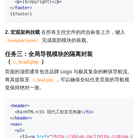
<
p
>
{$copyright}
</
p
>
</
footer
>
{$footer}
2. 宏观架构挂载
在所有主控文件的闭合标签上方，键入
完成底部模块的装载。
{template:footer}
任务三：全局导视模块的隔离封装
（
）
c_head.php
页面的顶部通常包含品牌 Logo 与极其复杂的树状导航流。
将其提取至
，可以确保全站任意页面的导航视
c_head.php
觉保持绝对一致。
<
header
>
<
h1
>
HTML+CSS 现代工程首页构建
</
h1
>
</
header
>
<
nav
>
<
ul
>
<
li
>
<
a
href
=
"
[http://zblog.cm/](http://zblog.cm/