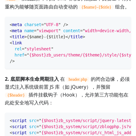
重构为能够随页面路由自动变动的
组合。
{$name}-{$title}
<
meta
charset
=
"
UTF-8
"
/>
<
meta
name
=
"
viewport
"
content
=
"
width=device-width, i
<
title
>
{$name}-{$title}
</
title
>
<
link
rel
=
"
stylesheet
"
href
=
"
{$host}zb_users/theme/{$theme}/style/{$style
/>
2. 底层脚本生命周期注入
在
的闭合边缘，必须
header.php
显式注入系统级前置 JS 库（如 jQuery），并预留
插件挂载钩子（Hook），允许第三方功能包在
{$header}
此处安全地写入代码：
<
script
src
=
"
{$host}zb_system/script/jquery-latest.m
<
script
src
=
"
{$host}zb_system/script/zblogphp.js?v={
<
script
src
=
"
{$host}zb_system/script/c_html_js_add.p